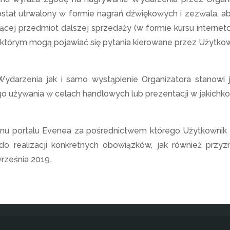
tał utrwalony w formie nagrań dźwiękowych i zezwala, aby
iącej przedmiot dalszej sprzedaży (w formie kursu interne
którym mogą pojawiać się pytania kierowane przez Użytko
darzenia jak i samo wystąpienie Organizatora stanowi j
ego używania w celach handlowych lub prezentacji w jakichk
inu portalu Evenea za pośrednictwem którego Użytkownik d
o realizacji konkretnych obowiązków, jak również przyzn
rześnia 2019.