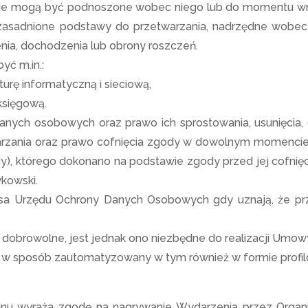
jakie mogą być podnoszone wobec niego lub do momentu wn
 uzasadnione podstawy do przetwarzania, nadrzędne wobec i
nia, dochodzenia lub obrony roszczeń.
ć m.in.:
turę informatyczną i sieciową,
księgową.
anych osobowych oraz prawo ich sprostowania, usunięcia, 
warzania oraz prawo cofnięcia zgody w dowolnym momenci
y), którego dokonano na podstawie zgody przed jej cofnięc
kowski.
zesa Urzędu Ochrony Danych Osobowych gdy uznają, że pr
obrowolne, jest jednak ono niezbędne do realizacji Umow
w sposób zautomatyzowany w tym również w formie profil
inu wyraża zgodę na nagrywanie Wydarzenia przez Organiz