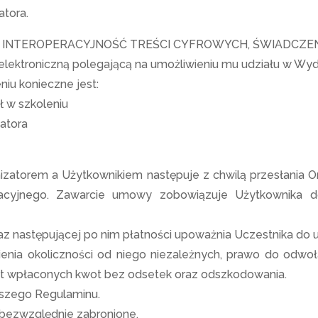
atora.
I INTEROPERACYJNOŚĆ TREŚCI CYFROWYCH, ŚWIADCZE
 elektroniczną polegającą na umożliwieniu mu udziału w Wyd
iu konieczne jest:
ł w szkoleniu
atora
zatorem a Użytkownikiem następuje z chwilą przesłania O
racyjnego. Zawarcie umowy zobowiązuje Użytkownika do
az następującej po nim płatności upoważnia Uczestnika do 
ienia okoliczności od niego niezależnych, prawo do odwo
ot wpłaconych kwot bez odsetek oraz odszkodowania.
jszego Regulaminu.
 bezwzględnie zabronione.