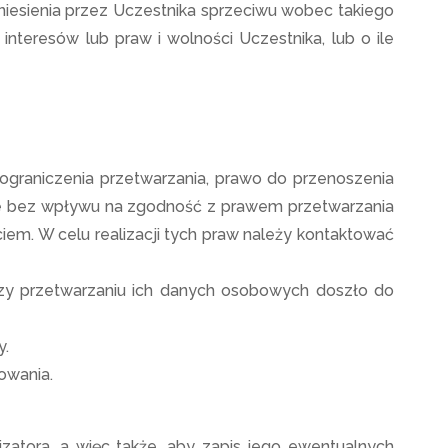
iesienia przez Uczestnika sprzeciwu wobec takiego
nteresów lub praw i wolności Uczestnika, lub o ile
ograniczenia przetwarzania, prawo do przenoszenia
e bez wpływu na zgodność z prawem przetwarzania
iem. W celu realizacji tych praw należy kontaktować
zy przetwarzaniu ich danych osobowych doszło do
y.
owania.
atora, a więc także, aby zapis jego ewentualnych