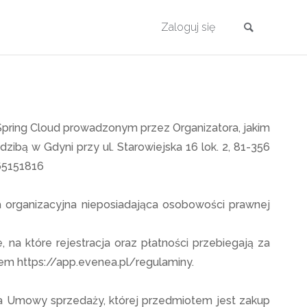
oud
Zaloguj się
Spring Cloud
Spring Cloud prowadzonym przez Organizatora, jakim
bą w Gdyni przy ul. Starowiejska 16 lok. 2, 81-356
365151816
a organizacyjna nieposiadająca osobowości prawnej
a które rejestracja oraz płatności przebiegają za
m https://app.evenea.pl/regulaminy.
ia Umowy sprzedaży, której przedmiotem jest zakup