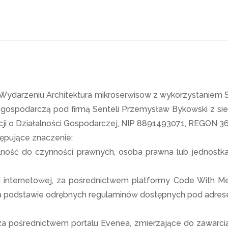
korzystaniem Spring Cl
amin Wydarzenia Architektura mikroserwisow z wykorzystaniem 
 Wydarzeniu Architektura mikroserwisow z wykorzystaniem 
ospodarczą pod firmą Senteli Przemysław Bykowski z siedzi
acji o Działalności Gospodarczej, NIP 8891493071, REGON 
tępujące znaczenie:
lność do czynności prawnych, osoba prawna lub jednostk
internetowej, za pośrednictwem platformy Code With Me, n
a podstawie odrębnych regulaminów dostępnych pod adrese
e za pośrednictwem portalu Evenea, zmierzające do zawarc